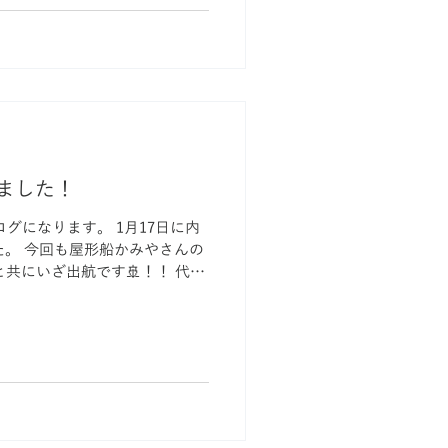
ました！
ログになります。 1月17日に内
。 今回も屋形船かみやさんの
共にいざ出航です🚢！！ 代表
 豪華な料理を囲み内定者と懇談