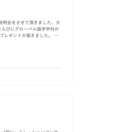
説明会をさせて頂きました、大
ならびにグローバル語学学科の
のプレゼントが届きました。 人
ほど嬉しい事はありません 学
した。...