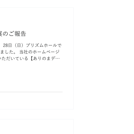
展のご報告
土）28日（日）プリズムホールで
しました。 当社のホームページ
いただいている【ありのまデザ
にも力を入れていただいた事
アピールでき、当ブー...