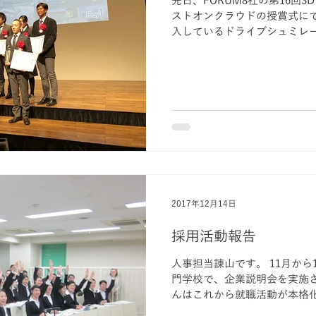
先日、FORUM8社の第16回
ストオンクラウドの授賞式に
入しているドライブシュミレー
タによる教育訓練」が見事グ
http://www.forum8.co.jp/...
2017年12月14日
採用活動報告
人事担当諌山です。 11月か
門学校で、企業説明会を実施さ
んはこれから就職活動が本格
カイサポートは皆さんのご応募