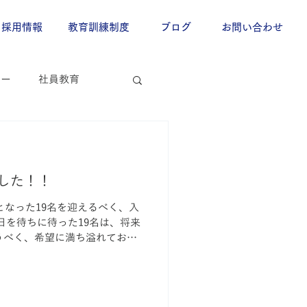
採用情報
教育訓練制度
ブログ
お問い合わせ
ター
社員教育
した！！
となった19名を迎えるべく、入
日を待ちに待った19名は、将来
うべく、希望に満ち溢れてお
りました。 この後、総務教育
了すると、各グループ...