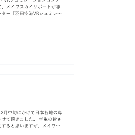
3D・VRシュミレーションコンテ
て、メイワスカイサポートが導
ター「羽田空港VRシュミレー
ランプリを獲得しました。
ら12月中旬にかけて日本各地の専
せて頂きました。 学生の皆さ
化すると思いますが、メイワス
をお待ちしております。...