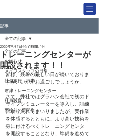
記事
全ての記事
2020年9月7日
読了時間: 1分
全ての記事
トレーニングセンターが
お知らせ
開設されます！！
メイワスタッフの日常
皆様、残暑の厳しい日が続いておりま
社員旅行・行事
すが、いかがお過ごしでしょうか。
君津トレーニングセンター
さて、弊社ではグラハン会社で初のド
社員教育
ライブシミュレーターを導入し、訓練
面接前の質問集
に取り入れてまいりましたが、実作業
を体感するとともに、より高い技術を
身に付けるべくトレーニングセンター
を開設することとなり、準備を進めて