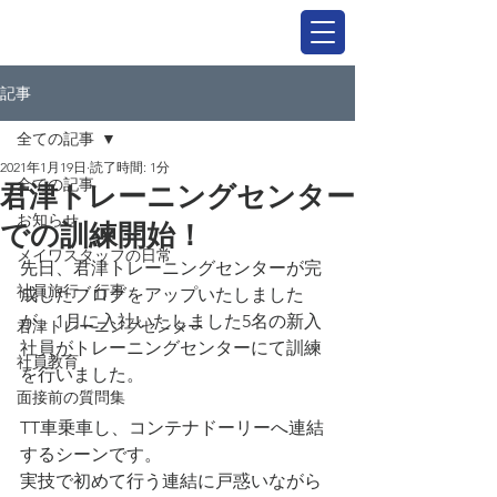
記事
全ての記事
2021年1月19日
読了時間: 1分
全ての記事
君津トレーニングセンター
お知らせ
での訓練開始！
メイワスタッフの日常
先日、君津トレーニングセンターが完
社員旅行・行事
成したブログをアップいたしました
が、1月に入社いたしました5名の新入
君津トレーニングセンター
社員がトレーニングセンターにて訓練
社員教育
を行いました。
面接前の質問集
TT車乗車し、コンテナドーリーへ連結
するシーンです。
実技で初めて行う連結に戸惑いながら