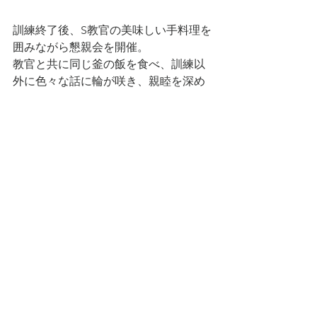
訓練終了後、S教官の美味しい手料理を
囲みながら懇親会を開催。
教官と共に同じ釜の飯を食べ、訓練以
外に色々な話に輪が咲き、親睦を深め
ることができました。
1日目が終わり、2日目は雨です。☂
グラウンドの中央にある鉄板の上を走
行し、危険運転体験を行っているシー
ンです。
教官が同乗し、運転方法を学びまし
た。