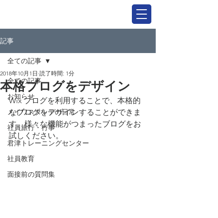
記事
全ての記事
2018年10月1日
読了時間: 1分
全ての記事
本格ブログをデザイン
お知らせ
Wix ブログを利用することで、本格的
メイワスタッフの日常
なブログをデザインすることができま
す。様々な機能がつまったブログをお
社員旅行・行事
試しください。
君津トレーニングセンター
社員教育
面接前の質問集