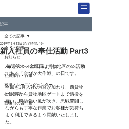
記事
全ての記事
2019年3月13日
読了時間: 1分
全ての記事
新入社員の奉仕活動 Part3
お知らせ
メイワスタッフの日常
 毎週第2・4金曜日は貨物地区の5S活動
である「金ぴか大作戦」の日です。
社員旅行・行事
君津トレーニングセンター
今回も3月入社の4名が加わり、西貨物
社員教育
バス停から貨物地区ゲートまで清掃を
行い、時折強い風が吹き、悪戦苦闘し
面接前の質問集
ながらも丁寧な作業でお客様が気持ち
よく利用できるよう貢献いたしまし
た。