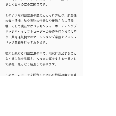
さしく日本の空の玄関口です。
そのような羽田空港の歴史とともに弊社は、航空機
の機内清掃、航空貨物の仕分けや搬送さらに搭降
載、そして現在ではパッセンジャーボーディングブ
リッジやハイリフトローダーの操作を行うまでに至
り、共同運航便ではマーシャリング業務やプッシュ
バック業務を行っております。
拡大し続ける羽田空港の中で、現状に満足すること
なく常に先を見据え、ＡＮＡの翼を支える一員とし
て会社一丸となり精進して参ります。
このホームページを閲覧して頂いた皆様の中で興味
をお持ちの方がいらっしゃいましたら、是非私ども
と一緒に新たなステージで活躍しましょう。