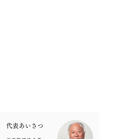
Positive Thinking
プラス思考
Good Communication
​和
Concentration
集中力
Thinking by
自分で判断する
Yourself
Enjoy & Smile
笑顔で楽しく
代表あいさつ