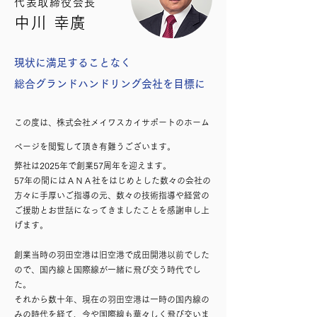
代表取締役会長
中川 幸廣
現状に満足することなく
総合グランドハンドリング会社を目標に
この度は、株式会社メイワスカイサポートのホーム
ページを閲覧して頂き有難うございます。
弊社は2025年で創業57周年を迎えます。
57年の間にはＡＮＡ社をはじめとした数々の会社の
方々に手厚いご指導の元、数々の技術指導や経営の
ご援助とお世話になってきましたことを感謝申し上
げます。
創業当時の羽田空港は旧空港で成田開港以前でした
ので、国内線と国際線が一緒に飛び交う時代でし
た。
それから数十年、現在の羽田空港は一時の国内線の
みの時代を経て、今や国際線も華々しく飛び交いま