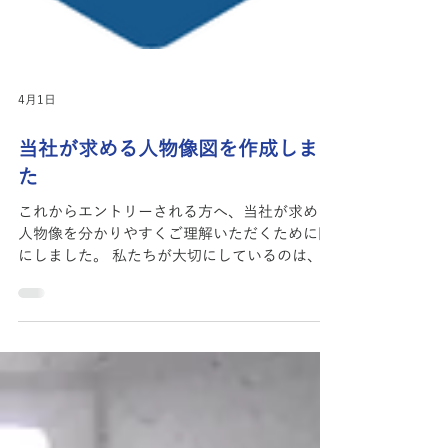
4月1日
当社が求める人物像図を作成しまし
た
これからエントリーされる方へ、当社が求める
人物像を分かりやすくご理解いただくために図
にしました。 私たちが大切にしているのは、特
別なスキルや経験だけではありません。 目の前
の仕事に誠実に向き合い、周囲への配慮を忘れ
ず、自ら考えて行動できる姿勢です。 また、変
化する空港内の業務を前向きに受け止め、常に
より良い方法を模索し続ける柔軟さも重要だと
考えています。 一人で完結するのではなく、仲