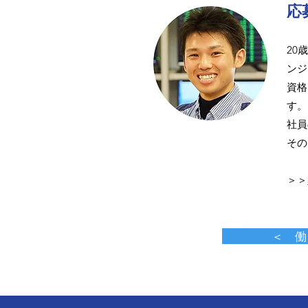
応
20
ンジ
資格
す。
社員
その
​＞＞
＜ 働