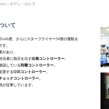
grapher：ホアン・カレラ
ついて
r Do46便、さらにスターフライヤー54便の運航を
です。
署があり、
担当者に指示を出す
出発コントローラー
。
確認している
到着コントローラー
。
配置する
GSEコントローラー
。
チェックコントローラー
。
員が従事しています。