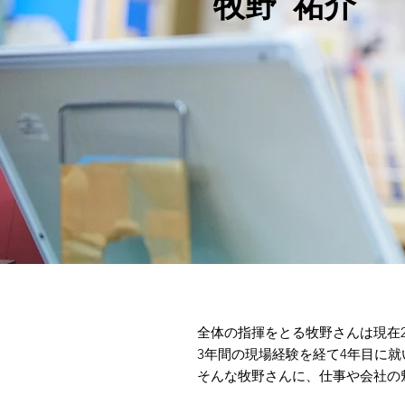
牧野 祐介
全体の指揮をとる牧野さんは現在2
3年間の現場経験を経て4年目に
そんな牧野
さんに、​
仕事や会社の