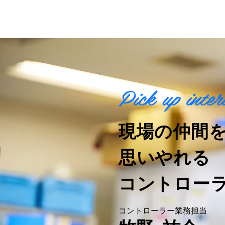
Pick up inter
現場の仲間
思いやれる
​コントロー
コントローラー業務担当