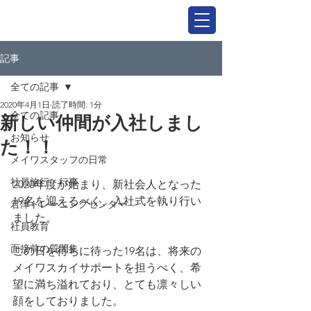
記事
全ての記事
2020年4月1日
読了時間: 1分
全ての記事
新しい仲間が入社しまし
お知らせ
た！！
メイワスタッフの日常
社員旅行・行事
2020年度が始まり、新社会人となった
19名を迎えるべく、入社式を執り行い
君津トレーニングセンター
ました。
社員教育
面接前の質問集
この日を待ちに待った19名は、将来の
メイワスカイサポートを担うべく、希
望に満ち溢れており、とても凛々しい
顔をしておりました。