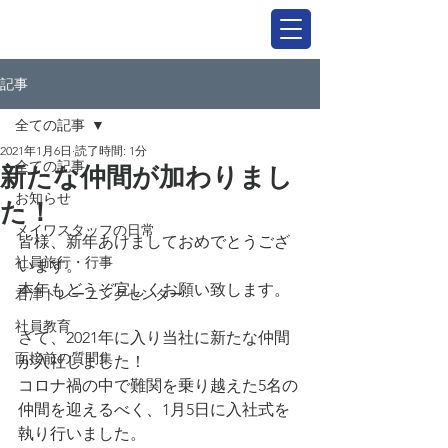
記事
全ての記事
2021年1月6日
読了時間: 1分
全ての記事
新たな仲間が加わりまし
お知らせ
た！
メイワスタッフの日常
皆様、新年あけましておめでとうござ
社員旅行・行事
います。
本年もどうぞ宜しくお願い致します。
君津トレーニングセンター
社員教育
さて、2021年に入り当社に新たな仲間
面接前の質問集
が入社しました！
コロナ禍の中で難関を乗り越えた5名の
仲間を迎えるべく、1月5日に入社式を
執り行いました。