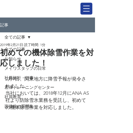
記事
全ての記事
2019年2月21日
読了時間: 1分
全ての記事
初めての機体除雪作業を対
お知らせ
応しました！
メイワスタッフの日常
社員旅行・行事
2月9日、関東地方に降雪予報が発令さ
れました。
君津トレーニングセンター
当社においては、2018年12月にANA AS
社員教育
社より防除雪氷業務を受託し、初めて
面接前の質問集
の機体除雪作業を対応しました。