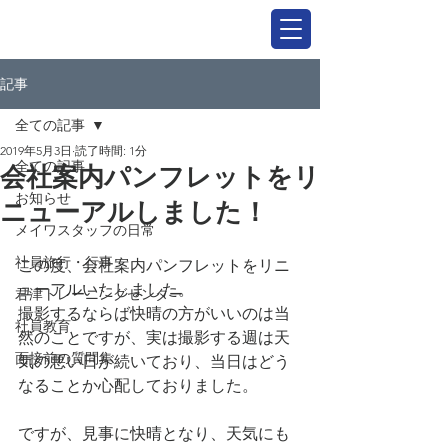
記事
全ての記事
2019年5月3日
読了時間: 1分
全ての記事
会社案内パンフレットをリ
お知らせ
ニューアルしました！
メイワスタッフの日常
社員旅行・行事
この度、会社案内パンフレットをリニ
ューアルいたしました。
君津トレーニングセンター
撮影するならば快晴の方がいいのは当
社員教育
然のことですが、実は撮影する週は天
面接前の質問集
気の悪い日が続いており、当日はどう
なることか心配しておりました。
ですが、見事に快晴となり、天気にも