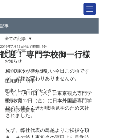
記事
全ての記事
2019年7月15日
読了時間: 1分
全ての記事
歓迎！ 専門学校御一行様
お知らせ
メイワスタッフの日常
梅雨明けが待ち遠しい今日この頃です
が、皆様お変わりありませんか。
社員旅行・行事
君津トレーニングセンター
さて、7月11日（木）に東京観光専門学
社員教育
校、7月12日（金）に日本外国語専門学
校の生徒さん達が職場見学のため来社
面接前の質問集
されました。
先ず、弊社代表の鳥越よりご挨拶を頂
き、その後人事担当の濱田より見学時